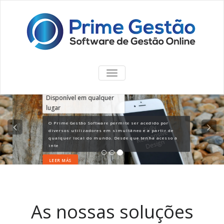
TOGGLE
NAVIGATION
Disponível em qualquer
lugar
O Prime Gestão Software permite ser acedido por
diversos utilizadores em simultâneo e a partir de
qualquer local do mundo. Desde que tenha acesso à
inte
LEER MÁS
As nossas soluções