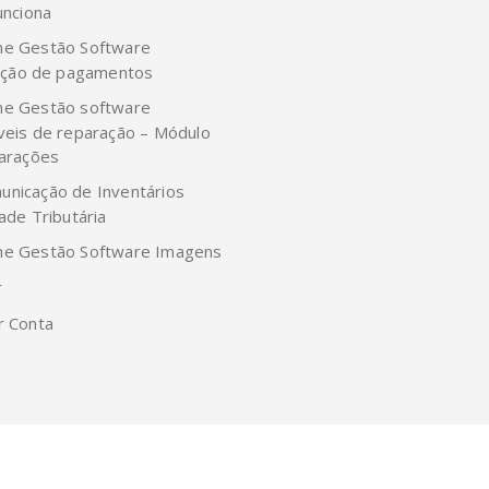
unciona
me Gestão Software
cação de pagamentos
me Gestão software
veis de reparação – Módulo
arações
unicação de Inventários
ade Tributária
me Gestão Software Imagens
r
r Conta