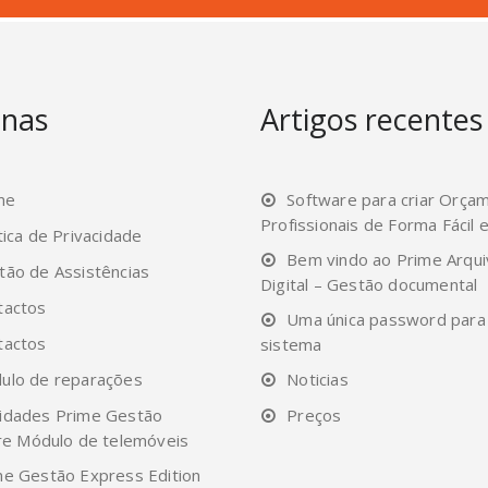
inas
Artigos recentes
me
Software para criar Orça
Profissionais de Forma Fácil 
tica de Privacidade
Bem vindo ao Prime Arqu
tão de Assistências
Digital – Gestão documental
tactos
Uma única password para
tactos
sistema
ulo de reparações
Noticias
idades Prime Gestão
Preços
re Módulo de telemóveis
me Gestão Express Edition