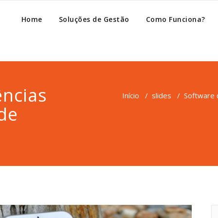
Home
Soluções de Gestão
Como Funciona?
ências
Início
/
slides
/
Software 
de