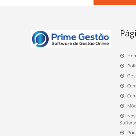
Pág
Ho
Poli
Ges
Con
Con
Mód
Nov
Softwa
Pri