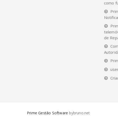
como f
Pri
Notifi
Pri
telemó
de Rep
Com
Autorid
Pri
use
Cria
Prime Gestão Software
bybruno.net